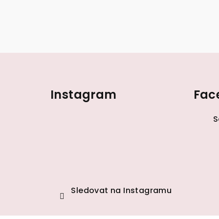
Z
á
Instagram
Fac
p
a
S
t
í
Sledovat na Instagramu