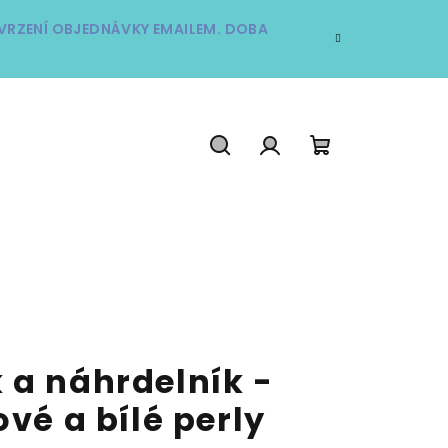
TVRZENÍ OBJEDNÁVKY EMAILEM. DOBA
Hledat
Přihlášení
Nákupní
košík
 a náhrdelník -
ové a bílé perly