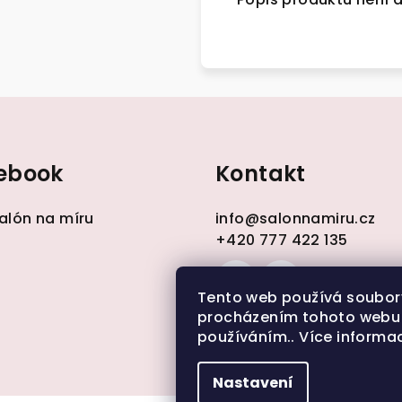
ebook
Kontakt
alón na míru
info
@
salonnamiru.cz
+420 777 422 135
Tento web používá soubor
procházením tohoto webu v
používáním.. Více informa
Nastavení