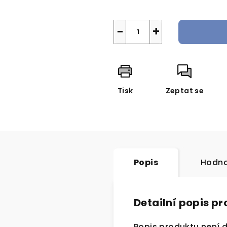
−
+
Tisk
Zeptat se
Popis
Hodno
Detailní popis p
Popis produktu není 