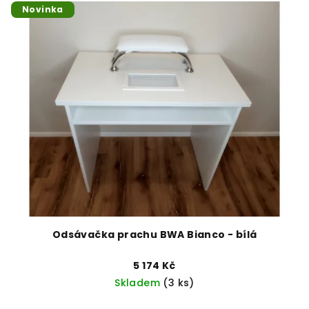
Novinka
Odsávačka prachu BWA Bianco - bílá
5 174 Kč
Skladem
(3 ks)
Průměrné