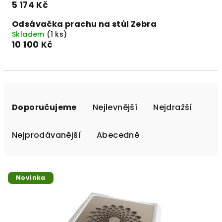
5 174 Kč
Odsávačka prachu na stůl Zebra
Skladem
(1 ks)
10 100 Kč
Ř
a
Doporučujeme
Nejlevnější
Nejdražší
z
e
Nejprodávanější
Abecedně
n
í
V
p
Novinka
ý
r
p
o
i
d