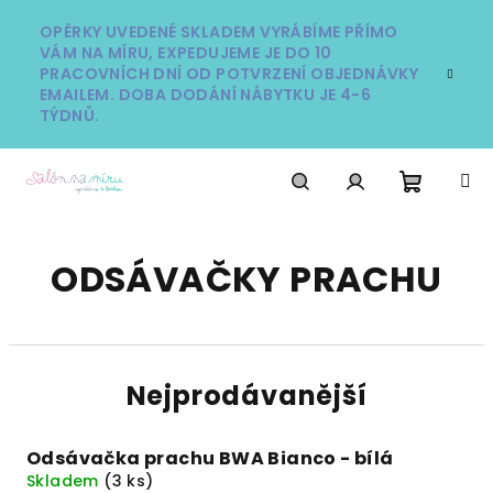
Přejít
na
OPĚRKY UVEDENÉ SKLADEM VYRÁBÍME PŘÍMO
VÁM NA MÍRU, EXPEDUJEME JE DO 10
obsah
PRACOVNÍCH DNÍ OD POTVRZENÍ OBJEDNÁVKY
EMAILEM. DOBA DODÁNÍ NÁBYTKU JE 4-6
TÝDNŮ.
Nákupn
Hledat
Přihlášení
ODSÁVAČKY PRACHU
košík
Nejprodávanější
Odsávačka prachu BWA Bianco - bílá
Skladem
(3 ks)