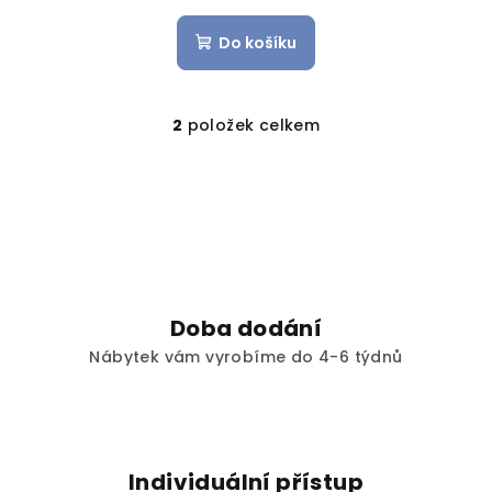
hodnocení
produktu
Do košíku
je
5,0
z
2
položek celkem
5
O
hvězdiček.
v
l
á
d
a
c
í
Doba dodání
p
Nábytek vám vyrobíme do 4-6 týdnů
r
v
k
y
v
Individuální přístup
ý