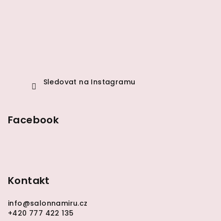
t
í
Sledovat na Instagramu
Facebook
Kontakt
info
@
salonnamiru.cz
+420 777 422 135