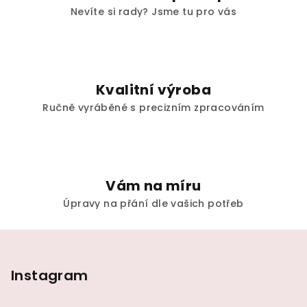
p
Nevíte si rady? Jsme tu pro vás
i
s
u
Kvalitní výroba
Ručně vyráběné s precizním zpracováním
Vám na míru
Úpravy na přání dle vašich potřeb
Z
á
p
Instagram
a