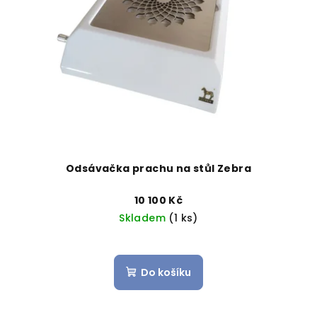
s
u
p
k
r
t
o
ů
d
u
k
t
ů
Odsávačka prachu na stůl Zebra
10 100 Kč
Skladem
(1 ks)
Do košíku