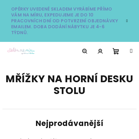
Přejít
na
OPĚRKY UVEDENÉ SKLADEM VYRÁBÍME PŘÍMO
VÁM NA MÍRU, EXPEDUJEME JE DO 10
obsah
PRACOVNÍCH DNÍ OD POTVRZENÍ OBJEDNÁVKY
EMAILEM. DOBA DODÁNÍ NÁBYTKU JE 4-6
TÝDNŮ.
Nákupn
Hledat
Přihlášení
MŘÍŽKY NA HORNÍ DESKU
košík
STOLU
Nejprodávanější