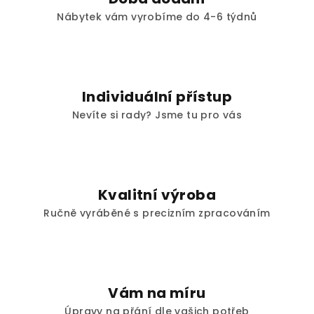
p
Nábytek vám vyrobíme do 4-6 týdnů
r
v
k
y
v
Individuální přístup
ý
p
Nevíte si rady? Jsme tu pro vás
i
s
u
Kvalitní výroba
Ručně vyráběné s precizním zpracováním
Vám na míru
Úpravy na přání dle vašich potřeb