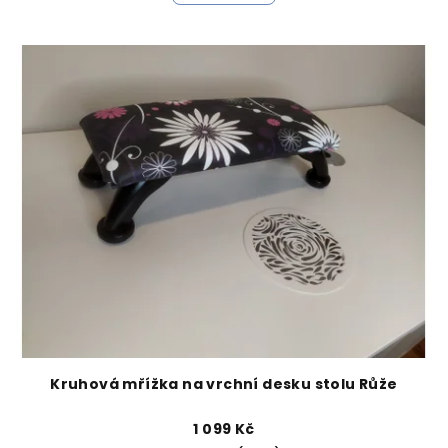
Kruhová mřížka na vrchní desku stolu Růže
1 099 Kč