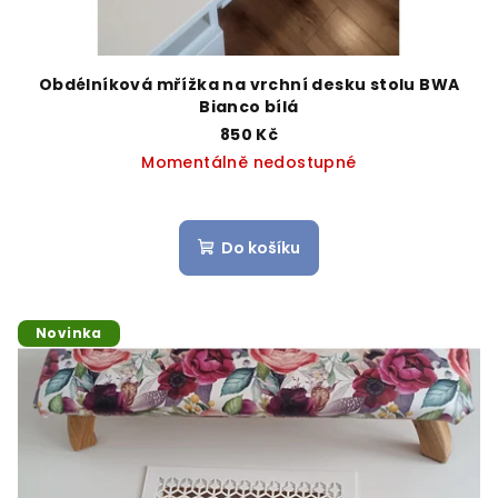
k
t
ů
Obdélníková mřížka na vrchní desku stolu BWA
Bianco bílá
850 Kč
Momentálně nedostupné
Do košíku
Novinka