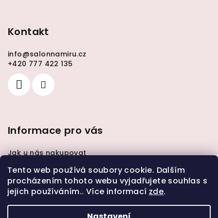
Kontakt
info
@
salonnamiru.cz
+420 777 422 135
Informace pro vás
Jak u nás nakupovat
Obchodní podmínky
Tento web používá soubory cookie. Dalším
Podmínky ochrany osobních údajů
procházením tohoto webu vyjadřujete souhlas s
Hodnocení obchodu
jejich používáním.. Více informací
zde
.
Kontakty
Nastavení