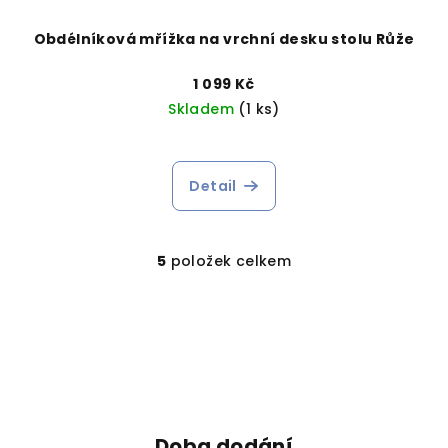
Obdélníková mřížka na vrchní desku stolu Růže
1 099 Kč
Skladem
(1 ks)
Průměrné
hodnocení
produktu
Detail
je
3,0
z
5
položek celkem
5
O
hvězdiček.
v
l
á
d
a
c
í
Doba dodání