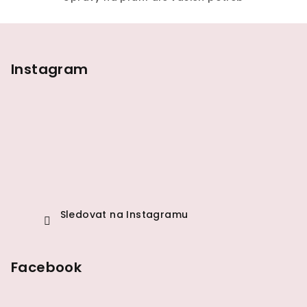
Z
á
p
Instagram
a
t
í
Sledovat na Instagramu
Facebook