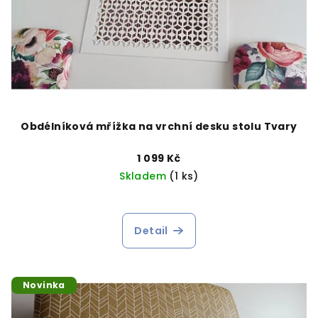
Obdélníková mřížka na vrchní desku stolu Tvary
1 099 Kč
Skladem
(1 ks)
Detail
Novinka