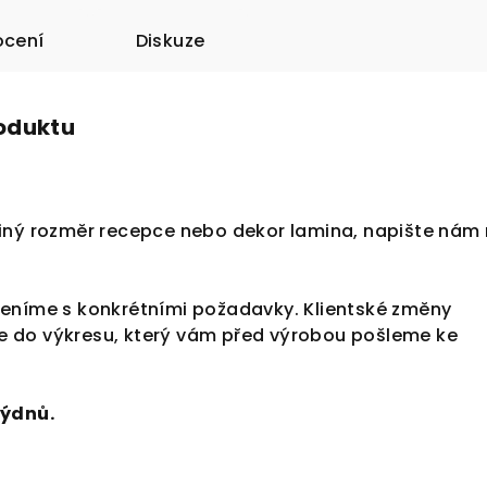
cení
Diskuze
roduktu
iný rozměr recepce nebo dekor lamina, napište nám
eníme s konkrétními požadavky. Klientské změny
 do výkresu, který vám před výrobou pošleme ke
týdnů.