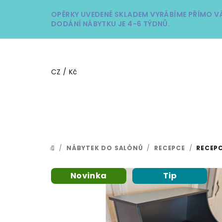
Přejít
OPĚRKY UVEDENÉ SKLADEM VYRÁBÍME PŘÍMO V
na
DODÁNÍ NÁBYTKU JE 4-6 TÝDNŮ.
obsah
CZ / Kč
/
NÁBYTEK DO SALÓNŮ
/
RECEPCE
/
RECEP
DOMŮ
Novinka
Tip