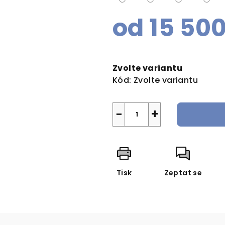
od
15 50
Měrná
cena:
Zvolte variantu
Kód:
Zvolte variantu
−
+
Tisk
Zeptat se