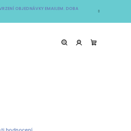
TVRZENÍ OBJEDNÁVKY EMAILEM. DOBA
Hledat
Přihlášení
Nákupní
košík
ti hodnocení