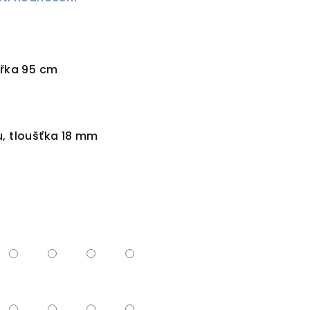
ířka 95 cm
u, tloušťka 18 mm