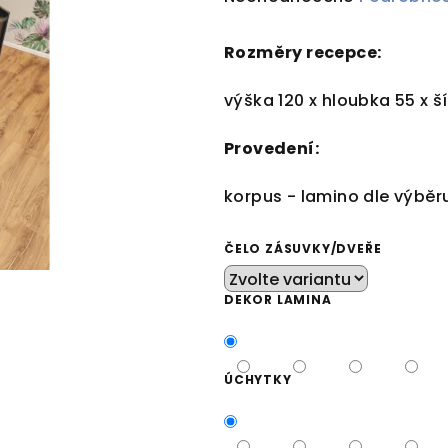
hodnocení
produktu
Rozměry recepce:
je
0,0
výška 120 x hloubka 55 x š
z
5
Provedení:
hvězdiček.
korpus - lamino dle výběr
ČELO ZÁSUVKY/DVEŘE
DEKOR LAMINA
ÚCHYTKY