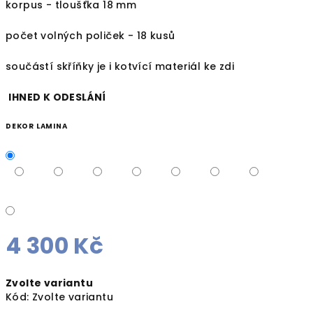
korpus - tloušťka 18 mm
počet volných poliček - 18 kusů
součástí skříňky je i kotvící materiál ke zdi
IHNED K ODESLÁNÍ
DEKOR LAMINA
4 300 Kč
Měrná
Zvolte variantu
cena:
Kód:
Zvolte variantu