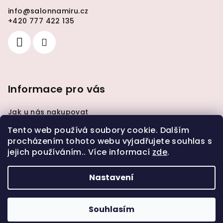
info
@
salonnamiru.cz
+420 777 422 135
Informace pro vás
Jak u nás nakupovat
Obchodní podmínky
Tento web používá soubory cookie. Dalším
Podmínky ochrany osobních údajů
procházením tohoto webu vyjadřujete souhlas s
Hodnocení obchodu
jejich používáním.. Více informací
zde
.
Kontakty
Nastavení
Copyright 2026
Salón na míru
. Všechna práva
vyhrazena.
Upravit nastavení cookies
Souhlasím
Vytvořil Shoptet