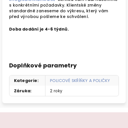
s konkrétními požadavky. Klientské změny
standardně zaneseme do výkresu, který vám
před výrobou pošleme ke schválení.
Doba dodání je 4-6 týdnů.
Doplňkové parametry
Kategorie
:
POLICOVÉ SKŘÍŇKY A POLIČKY
Záruka
:
2 roky
Z
á