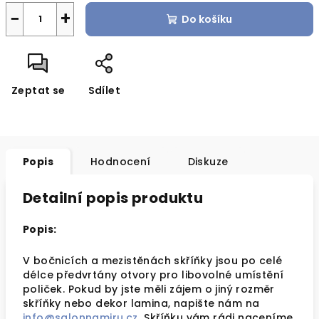
−
+
Do košíku
Zeptat se
Sdílet
Popis
Hodnocení
Diskuze
Detailní popis produktu
Popis:
V bočnicích a mezistěnách skříňky jsou po celé
délce předvrtány otvory pro libovolné umístění
poliček. Pokud by jste měli zájem o jiný rozměr
skříňky nebo dekor lamina, napište nám na
info@salonnamiru.cz
Skříňku vám rádi naceníme