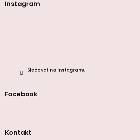
p
Instagram
a
t
í
Sledovat na Instagramu
Facebook
Kontakt