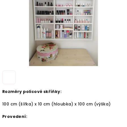
5
hvězdiček.
Rozměry policové skříňky:
100 cm (šířka) x 10 cm (hloubka) x 100 cm (výška)
Provedení: