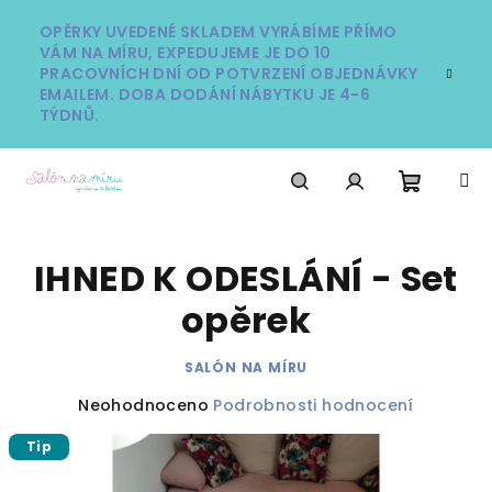
Přejít
na
OPĚRKY UVEDENÉ SKLADEM VYRÁBÍME PŘÍMO
VÁM NA MÍRU, EXPEDUJEME JE DO 10
obsah
PRACOVNÍCH DNÍ OD POTVRZENÍ OBJEDNÁVKY
EMAILEM. DOBA DODÁNÍ NÁBYTKU JE 4-6
TÝDNŮ.
Nákupn
Hledat
Přihlášení
IHNED K ODESLÁNÍ - Set
košík
opěrek
SALÓN NA MÍRU
Průměrné
Neohodnoceno
Podrobnosti hodnocení
hodnocení
Tip
produktu
je