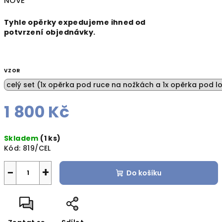
NOVÉ
Tyhle opěrky expedujeme ihned od
potvrzení objednávky.
VZOR
1 800 Kč
Měrná
Skladem
(1 ks)
cena:
Kód:
819/CEL
−
+
Do košíku