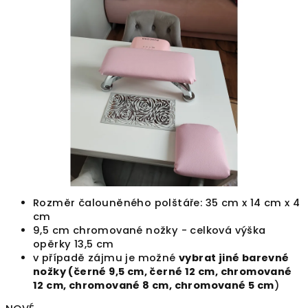
0,0
z
5
hvězdiček.
Rozměr čalouněného polštáře: 35 cm x 14 cm x 4
cm
9,5 cm chromované nožky - celková výška
opěrky 13,5 cm
v případě zájmu je možné
vybrat jiné barevné
nožky (černé 9,5 cm, černé 12 cm, chromované
12 cm, chromované 8 cm, chromované 5 cm
)