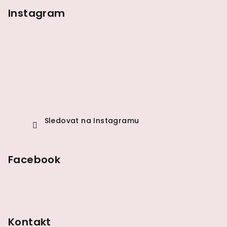
p
Instagram
a
t
í
Sledovat na Instagramu
Facebook
Kontakt