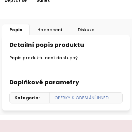
Zeptat se
Sdílet
Popis
Hodnocení
Diskuze
Detailní popis produktu
Popis produktu není dostupný
Doplňkové parametry
Kategorie
:
OPĚRKY K ODESLÁNÍ IHNED
Z
á