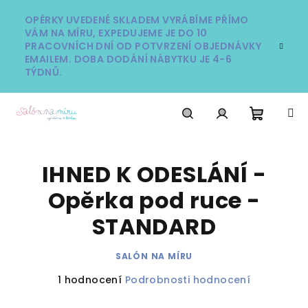
Přejít
na
OPĚRKY UVEDENÉ SKLADEM VYRÁBÍME PŘÍMO
VÁM NA MÍRU, EXPEDUJEME JE DO 10
obsah
PRACOVNÍCH DNÍ OD POTVRZENÍ OBJEDNÁVKY
EMAILEM. DOBA DODÁNÍ NÁBYTKU JE 4-6
TÝDNŮ.
Nákupn
Hledat
Přihlášení
IHNED K ODESLÁNÍ -
košík
Opěrka pod ruce -
STANDARD
SALÓN NA MÍRU
Průměrné
1 hodnocení
Podrobnosti hodnocení
hodnocení
produktu