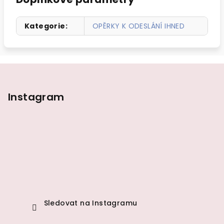
Kategorie
:
OPĚRKY K ODESLÁNÍ IHNED
Z
á
p
Instagram
a
t
í
Sledovat na Instagramu