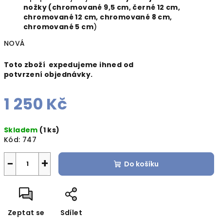
nožky (chromované 9,5 cm, černé 12 cm,
chromované 12 cm, chromované 8 cm,
chromované 5 cm
)
NOVÁ
Toto zboží expedujeme ihned od
potvrzení objednávky.
1 250 Kč
Měrná
Skladem
(1 ks)
cena:
Kód:
747
−
+
Do košíku
Zeptat se
Sdílet