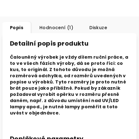
Popis
Hodnocení (1)
Diskuze
Detailní popis produktu
Čalouněný výrobek je vždy dílem ruční práce, a
to ve všech fázích výroby, dá se proto říci: co
kus, to originál. Z tohoto důvodu je možná
rozměrová odchylka, od rozměrů uvedených v
popise u výrobků. Tyto rozměry je proto nutné
brát pouze jako přibližné. Pokud by zákazník
požadoval vyrobit opěrku v rozměru přesně
daném, např. z důvodu umístění nad UV/LED
lampy apod., je nutné
lampy
poměřit a toto
uvést v objednávce.
Doplňkové parametry