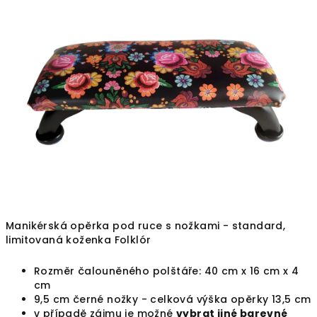
je
5,0
z
5
hvězdiček.
Manikérská opěrka pod ruce s nožkami - standard,
limitovaná koženka Folklór
Rozměr čalouněného polštáře: 40 cm x 16 cm x 4
cm
9,5 cm černé nožky - celková výška opěrky 13,5 cm
v případě zájmu je možné
vybrat jiné barevné