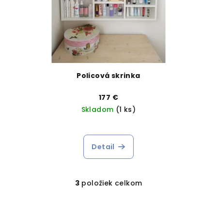
Policová skrinka
177 €
Skladom
(1 ks)
Detail
3
položiek celkom
O
v
l