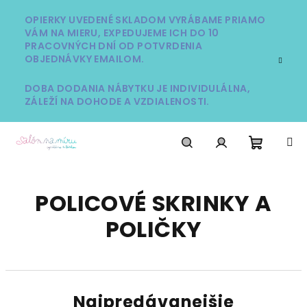
Prejsť
na
OPIERKY UVEDENÉ SKLADOM VYRÁBAME PRIAMO
VÁM NA MIERU, EXPEDUJEME ICH DO 10
obsah
PRACOVNÝCH DNÍ OD POTVRDENIA
OBJEDNÁVKY EMAILOM.
DOBA DODANIA NÁBYTKU JE INDIVIDULÁLNA,
ZÁLEŽÍ NA DOHODE A VZDIALENOSTI.
Nákup
Hľadať
Prihlásenie
POLICOVÉ SKRINKY A
košík
POLIČKY
Najpredávanejšie