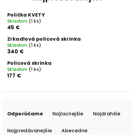
Polička KVETY
Skladom
(1 ks)
45 €
Zrkadlová policová skrinka
Skladom
(1 ks)
340 €
Policová skrinka
Skladom
(1 ks)
177 €
R
a
Odporúčame
Najlacnejšie
Najdrahšie
d
e
Najpredávanejšie
Abecedne