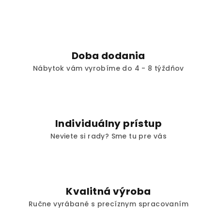
á
d
a
c
i
Doba dodania
e
Nábytok vám vyrobíme do 4 - 8 týždňov
p
r
v
k
y
Individuálny prístup
v
ý
Neviete si rady? Sme tu pre vás
p
i
s
u
Kvalitná výroba
Ručne vyrábané s precíznym spracovaním