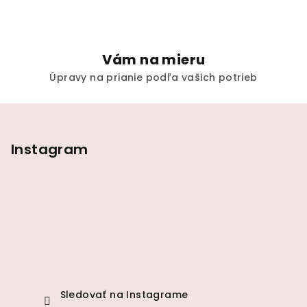
Vám na mieru
Úpravy na prianie podľa vašich potrieb
Z
á
p
Instagram
ä
t
i
e
Sledovať na Instagrame