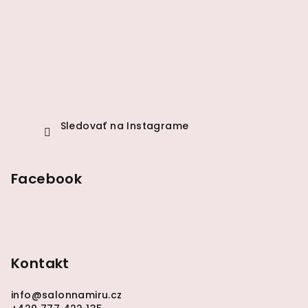
ä
t
i
e
Sledovať na Instagrame
Facebook
Kontakt
info
@
salonnamiru.cz