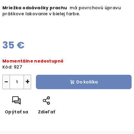
Mriežka odsávačky prachu
má povrchovú úpravu
práškove lakovanie v bielej farbe.
35 €
Jednotková
Momentálne nedostupné
cena:
Kód:
927
−
+
Do košíka
Opýtať sa
Zdieľať