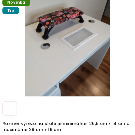
Novinka
produktu
je
Tip
0,0
z
5
hviezdičiek.
Rozmer výrezu na stole je minimálne 26,5 cm x 14 cm a
maximálne 29 cm x 16 cm