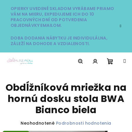
Prejsť
na
OPIERKY UVEDENÉ SKLADOM VYRÁBAME PRIAMO
VÁM NA MIERU, EXPEDUJEME ICH DO 10
obsah
PRACOVNÝCH DNÍ OD POTVRDENIA
OBJEDNÁVKY EMAILOM.
DOBA DODANIA NÁBYTKU JE INDIVIDULÁLNA,
ZÁLEŽÍ NA DOHODE A VZDIALENOSTI.
Nákup
Hľadať
Prihlásenie
Obdĺžníková mriežka na
košík
hornú dosku stola BWA
Bianco biela
Priemerné
Neohodnotené
Podrobnosti hodnotenia
hodnotenie