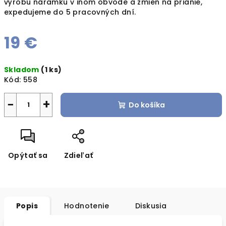
výrobu náramku v inom obvode a zmien na prianie,
expedujeme do 5 pracovných dní.
19 €
Jednotková
Skladom
(1 ks)
cena:
Kód:
558
−
+
Do košíka
Opýtať sa
Zdieľať
Popis
Hodnotenie
Diskusia