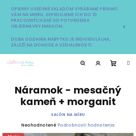
Prejsť
na
OPIERKY UVEDENÉ SKLADOM VYRÁBAME PRIAMO
VÁM NA MIERU, EXPEDUJEME ICH DO 10
obsah
PRACOVNÝCH DNÍ OD POTVRDENIA
OBJEDNÁVKY EMAILOM.
DOBA DODANIA NÁBYTKU JE INDIVIDULÁLNA,
ZÁLEŽÍ NA DOHODE A VZDIALENOSTI.
Nákup
Hľadať
Prihlásenie
Náramok - mesačný
košík
kameň + morganit
SALÓN NA MÍRU
Priemerné
Neohodnotené
Podrobnosti hodnotenia
hodnotenie