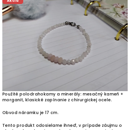
Akcia
produktu
je
0,0
z
5
hviezdičiek.
Použité polodrahokamy a minerály: mesačný kameň +
morganit, klasické zapínanie z chirurgickej ocele.
Obvod náramku je 17 cm.
Tento produkt odosielame ihneď, v prípade záujmu o