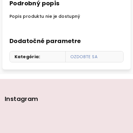
Podrobný popis
Popis produktu nie je dostupný
Dodatočné parametre
Kategória
:
OZDOBTE SA
Z
á
p
Instagram
ä
t
i
e