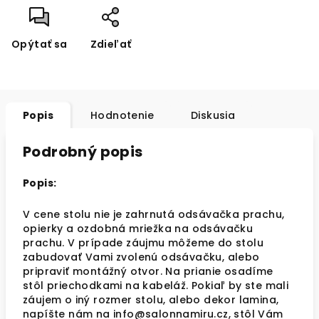
Opýtať sa
Zdieľať
Popis
Hodnotenie
Diskusia
Podrobný popis
Popis:
V cene stolu nie je zahrnutá odsávačka prachu,
opierky a ozdobná mriežka na odsávačku
prachu. V prípade záujmu môžeme do stolu
zabudovať Vami zvolenú odsávačku, alebo
pripraviť montážný otvor. Na prianie osadíme
stôl priechodkami na kabeláž. Pokiaľ by ste mali
záujem o iný rozmer stolu, alebo dekor lamina,
napíšte nám na info@salonnamiru.cz, stôl Vám