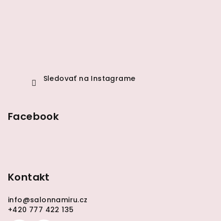
t
i
e
Sledovať na Instagrame
Facebook
Kontakt
info
@
salonnamiru.cz
+420 777 422 135