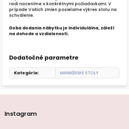
radi naceníme s konkrétnymi požiadavkami. V
prípade Vašich zmien posielame výkres stolu na
schválenie.
Doba dodania nábytku je individulálna, záleží
na dohode a vzdialenosti.
Dodatočné parametre
Kategória
:
MANIKÉRSKE STOLY
Z
á
p
Instagram
ä