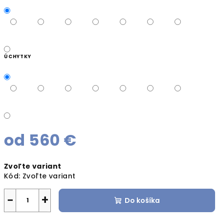
ÚCHYTKY
od
560 €
Jednotková
Zvoľte variant
cena:
Kód:
Zvoľte variant
−
+
Do košíka