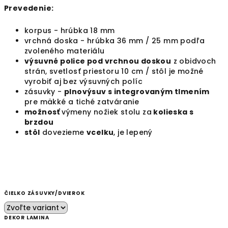
Prevedenie:
korpus - hrúbka 18 mm
vrchná doska - hrúbka 36 mm / 25 mm podľa
zvoleného materiálu
výsuvné police pod vrchnou doskou
z obidvoch
strán, svetlosť priestoru 10 cm / st
ôl je možné
vyrobiť aj bez výsuvných políc
zásuvky -
plnovýsuv s integrovaným tlmením
pre mäkké a tiché zatváranie
možnosť
výmeny nožiek stolu za
kolieska s
brzdou
stôl
dovezieme
vcelku
, je lepený
ČIELKO ZÁSUVKY/DVIEROK
DEKOR LAMINA