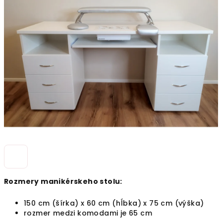
0,0
z
5
hviezdičiek.
Rozmery manikérskeho stolu:
150 cm (šírka) x 60 cm (hĺbka) x 75 cm (výška)
rozmer medzi komodami je 65 cm