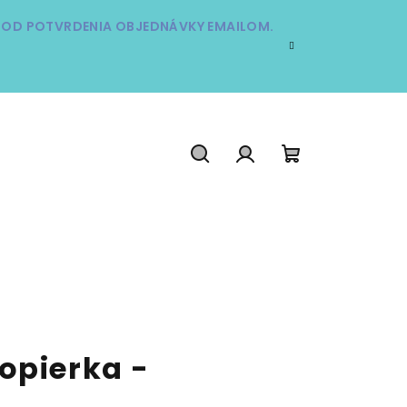
Í OD POTVRDENIA OBJEDNÁVKY EMAILOM.
Hľadať
Prihlásenie
Nákupný
košík
opierka -