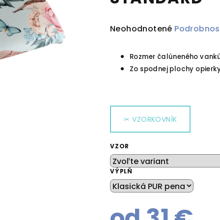
Priemerné
Neohodnotené
Podrobnos
hodnotenie
produktu
Rozmer čalúneného vankú
je
Zo spodnej plochy opierk
0,0
z
5
hviezdičiek.
VZORKOVNÍK
VZOR
VÝPLŇ
od
31 €