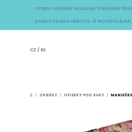
Prejsť
OPIERKY UVEDENÉ SKLADOM VYRÁBAME PRIA
na
obsah
DOBA DODANIA NÁBYTKU JE INDIVIDULÁLNA,
CZ / Kč
/
OPIERKY
/
OPIERKY POD RUKY
/
MANIKÉRS
DOMOV