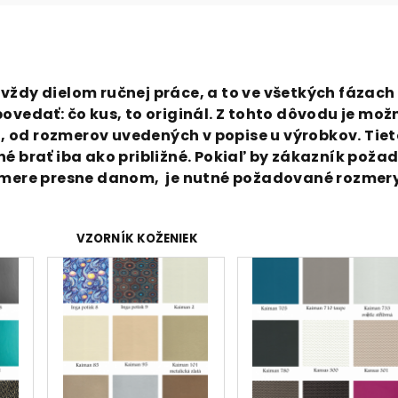
vždy dielom ručnej práce, a to ve všetkých fázach
povedať: čo kus, to originál. Z tohto dôvodu je mož
 od rozmerov uvedených v popise u výrobkov. Tiet
né brať iba ako približné. Pokiaľ by zákazník poža
ozmere presne danom, je nutné požadované
rozmer
VZORNÍK KOŽENIEK