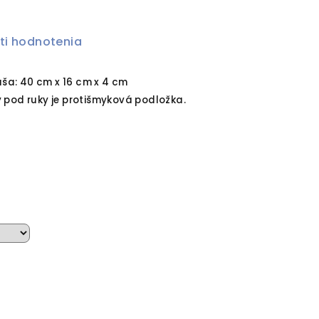
ti hodnotenia
ša: 40 cm x 16 cm x 4 cm
y pod ruky je protišmyková podložka.