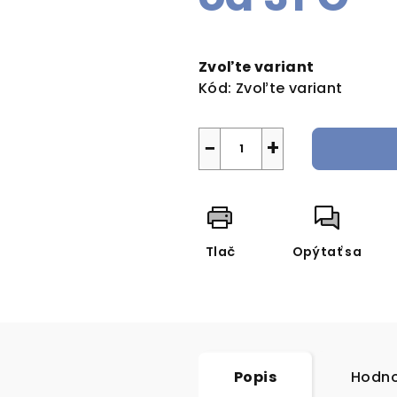
Jednotková
cena:
Zvoľte variant
Kód:
Zvoľte variant
−
+
Tlač
Opýtať sa
Popis
Hodno