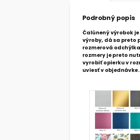
Podrobný popis
Čalúnený výrobok je 
výroby, dá sa preto 
rozmerová odchýlka,
rozmery je preto nut
vyrobiť opierku v r
uviesť v objednávke.